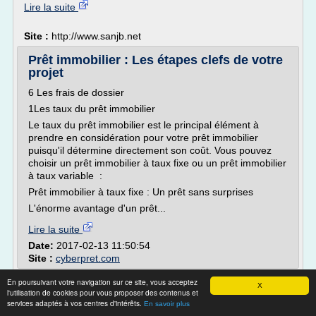
Lire la suite
Site :
http://www.sanjb.net
Prêt immobilier : Les étapes clefs de votre
projet
6 Les frais de dossier
1Les taux du prêt immobilier
Le taux du prêt immobilier est le principal élément à
prendre en considération pour votre prêt immobilier
puisqu'il détermine directement son coût. Vous pouvez
choisir un prêt immobilier à taux fixe ou un prêt immobilier
à taux variable :
Prêt immobilier à taux fixe : Un prêt sans surprises
L'énorme avantage d'un prêt...
Lire la suite
Date:
2017-02-13 11:50:54
Site :
cyberpret.com
Crédit Agricole Nord De France - Eco-prêt à
En poursuivant votre navigation sur ce site, vous acceptez
X
l'utilisation de cookies pour vous proposer des contenus et
taux zéro
services adaptés à vos centres d'intérêts.
En savoir plus