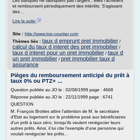
Les banques ne fabriquent pas l'argent ; elles l'achètent
et remboursent périodiquement des intérêts. S'agissant
des...
Lire la suite
Site :
http://www.top-courtier.com
taux d emprunt pret immobilier
Thèmes liés :
/
calcul du taux d interet des pret immobilier
/
taux d interet pour un pret immobilier
taux d
/
un pret immobilier
pret immobilier taux d
/
assurance
Pièges du remboursement anticipé du prêt à
taux 0% ou PTZ+ ...
Question publiée au JO le : 02/08/1999 page : 4668
Réponse publiée au JO le : 22/11/1999 page : 6741
QUESTION
M. François Brottes attire l'attention de M. le secrétaire
d'Etat au logement sur le problème posé aux bénéficiaires
d'un prêt à taux zéro, lorsqu'ils veulent renégocier leurs
autres prêts. Ainsi, il lui cite l'exemple d'une personne qui
voulait renégocier les prêts...