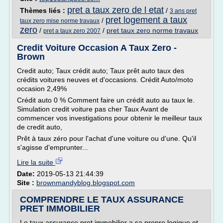
pret a taux zero de l etat
Thèmes liés :
/
3 ans pret
pret logement a taux
/
taux zero mise norme travaux
zero
/
/
pret taux zero norme travaux
pret a taux zero 2007
Credit Voiture Occasion A Taux Zero -
Brown
Credit auto; Taux crédit auto; Taux prêt auto taux des
crédits voitures neuves et d'occasions. Crédit Auto/moto
occasion 2,49%
Crédit auto 0 % Comment faire un crédit auto au taux le.
Simulation credit voiture pas cher Taux Avant de
commencer vos investigations pour obtenir le meilleur taux
de credit auto,
Prêt à taux zéro pour l'achat d'une voiture ou d'une. Qu'il
s'agisse d'emprunter...
Lire la suite
Date:
2019-05-13 21:44:39
Site :
brownmandyblog.blogspot.com
COMPRENDRE LE TAUX ASSURANCE
PRET IMMOBILIER
Le taux assurance pret immobilier a sa propre logique et