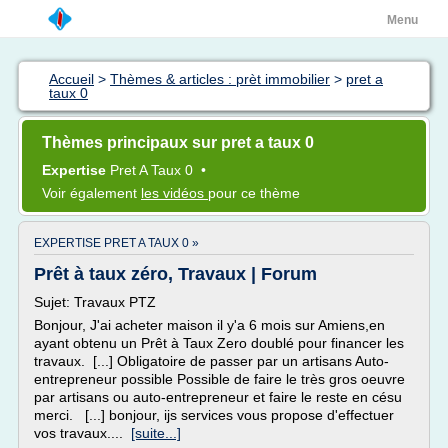
Menu
Accueil
>
Thèmes & articles : prèt immobilier
>
pret a
taux 0
Thèmes principaux sur pret a taux 0
Expertise
Pret
A
Taux 0
•
Voir également
les vidéos
pour ce thème
EXPERTISE PRET A TAUX 0 »
Prêt à taux zéro, Travaux | Forum
Sujet: Travaux PTZ
Bonjour, J'ai acheter maison il y'a 6 mois sur Amiens,en
ayant obtenu un Prêt à Taux Zero doublé pour financer les
travaux. [...] Obligatoire de passer par un artisans Auto-
entrepreneur possible Possible de faire le très gros oeuvre
par artisans ou auto-entrepreneur et faire le reste en césu
merci. [...] bonjour, ijs services vous propose d'effectuer
vos travaux....
[suite...]