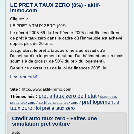
LE PRET A TAUX ZERO (0%) - aktif-
immo.com
Cliquez ici ...
LE PRET A TAUX ZERO (0%)
Le décret 2005-69 du 1er Février 2005 contrôle les offres
de prêt à taux zéro dans le cadre où l'immeuble est achevé
depuis plus de 20 ans.
Jusqu'alors, le prêt à taux zéro ne s'adressait qu'à
l'acheteur d'un logement neuf ou d'un bâtiment ancien mais
soumis à de gros (+ de 50% du prix du logement).
Depuis ce décret issu de la loi de finances 2005, le...
Lire la suite
Site :
http://www.aktif-immo.com
pret a taux zero de l etat
Thèmes liés :
/
diagnostic
pret logement a
/
/
pret a taux zero
certificat pret a taux zero
taux zero
loi pret a taux zero
/
Credit auto taux zero - Faites une
simulation pret voiture
auto