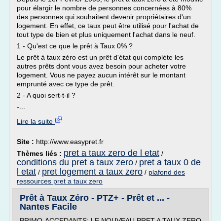
pour élargir le nombre de personnes concernées à 80%
des personnes qui souhaitent devenir propriétaires d'un
logement. En effet, ce taux peut être utilisé pour l'achat de
tout type de bien et plus uniquement l'achat dans le neuf.
1 - Qu'est ce que le prêt à Taux 0% ?
Le prêt à taux zéro est un prêt d'état qui complète les
autres prêts dont vous avez besoin pour acheter votre
logement. Vous ne payez aucun intérêt sur le montant
emprunté avec ce type de prêt.
2 - A quoi sert-t-il ?
-...
Lire la suite
Site :
http://www.easypret.fr
pret a taux zero de l etat
Thèmes liés :
/
conditions du pret a taux zero
pret a taux 0 de
/
l etat
pret logement a taux zero
/
/
plafond des
ressources pret a taux zero
Prêt à Taux Zéro - PTZ+ - Prêt et ... -
Nantes Facile
PRIMO-ACCEDANTS: LE NOUVEAU PRET A TAUX ZERO