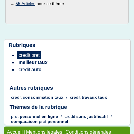
→
55 Articles
pour ce thème
Rubriques
credit pret
meilleur taux
credit
auto
Autres rubriques
credit
consommation taux
/
credit
travaux taux
Thèmes de la rubrique
pret
personnel en ligne
/
credit
sans justificatif
/
comparaison
pret
personnel
Accueil
|
Mentions légales
|
Conditions générales