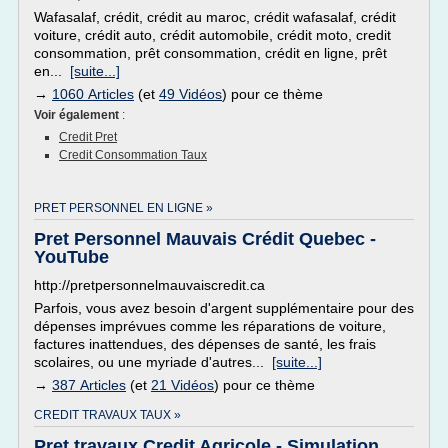
Wafasalaf, crédit, crédit au maroc, crédit wafasalaf, crédit
voiture, crédit auto, crédit automobile, crédit moto, credit
consommation, prêt consommation, crédit en ligne, prêt
en...
[suite...]
→
1060 Articles
(et
49 Vidéos
) pour ce thème
Voir également
:
Credit Pret
Credit Consommation Taux
PRET PERSONNEL EN LIGNE »
Pret Personnel Mauvais Crédit Quebec -
YouTube
http://pretpersonnelmauvaiscredit.ca
Parfois, vous avez besoin d'argent supplémentaire pour des
dépenses imprévues comme les réparations de voiture,
factures inattendues, des dépenses de santé, les frais
scolaires, ou une myriade d'autres...
[suite...]
→
387 Articles
(et
21 Vidéos
) pour ce thème
CREDIT TRAVAUX TAUX »
Pret travaux Credit Agricole - Simulation