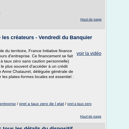
t
Haut de page
 les créateurs - Vendredi du Banquier
 du territoire, France Initiative finance
voir la vidéo
urs d'entreprise. Ce financement se fait
 à taux zéro sans caution personnelle)
 le plus souvent d'accéder à un crédit
ue Anne Chatauret, déléguée générale de
les plates-formes locales est essentiel :
/
pret a taux zero de l etat
/
 entreprise
pret a taux zero
Haut de page
 tous les détails du dispositif