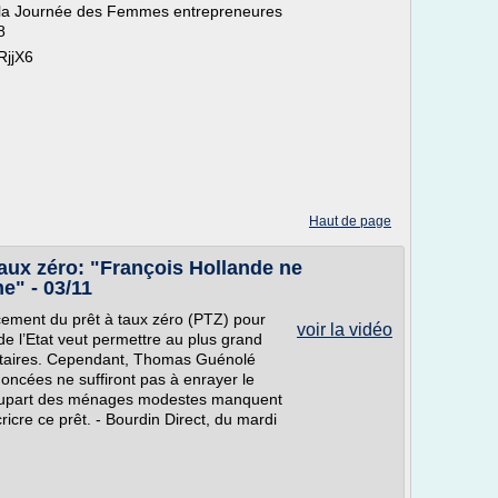
e la Journée des Femmes entrepreneures
8
RjjX6
Haut de page
taux zéro: "François Hollande ne
e" - 03/11
cement du prêt à taux zéro (PTZ) pour
voir la vidéo
 de l’Etat veut permettre au plus grand
étaires. Cependant, Thomas Guénolé
oncées ne suffiront pas à enrayer le
 plupart des ménages modestes manquent
icre ce prêt. - Bourdin Direct, du mardi