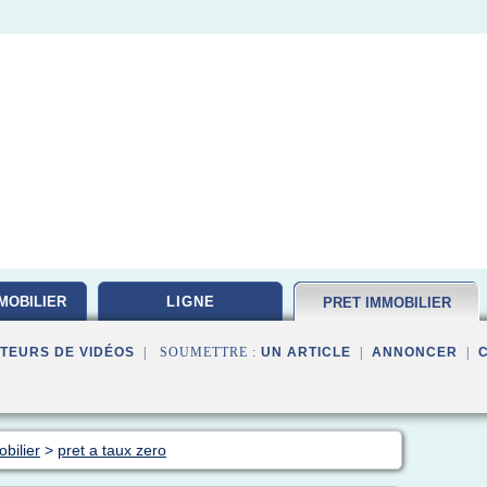
MOBILIER
LIGNE
PRET IMMOBILIER
TEURS DE VIDÉOS
| SOUMETTRE :
UN ARTICLE
|
ANNONCER
|
bilier
>
pret a taux zero