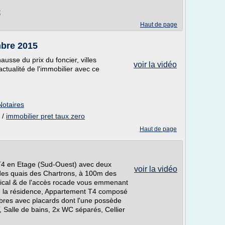
t
Haut de page
mbre 2015
usse du prix du foncier, villes
voir la vidéo
ctualité de l'immobilier avec ce
Notaires
/
immobilier pret taux zero
Haut de page
T4 en Etage (Sud-Ouest) avec deux
voir la vidéo
des quais des Chartrons, à 100m des
ical & de l'accès rocade vous emmenant
e la résidence, Appartement T4 composé
bres avec placards dont l'une possède
Salle de bains, 2x WC séparés, Cellier