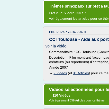
Thèmes principaux sur pret a ta
Pret
A
Taux Zero
2007
•
Voir également
les articles
pour ce th
PRET A TAUX ZERO 2007 »
CCI Toulouse - Aide aux port
voir la vidéo
Commanditaire : CCI Toulouse (Comité
Description : Film montrant l'accompa
créateurs (ou repreneurs) d'entreprise
Année 2007
→
2 Vidéos
(et
31 Articles
) pour ce th
Vidéos sélectionnées pour le
110 Vidéos
→
Voir également
659 Articles
pour ce thème