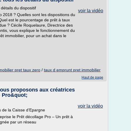
détails du dispositif
voir la vidéo
o 2018 ? Quelles sont les dispositions du
uel est le pourcentage de prêt à taux
ue ? Cécile Roquelaure, Directrice des
ntis, vous explique le fonctionnement du
êt immobilier, pour un achat dans le
obilier pret taux zero
/
taux d emprunt pret immobilier
Haut de page
ous proposons aux créatrices
e Pro&quot;
voir la vidéo
s de la Caisse d’Epargne
prise le Prêt décollage Pro – Un prêt à
agnée par un réseau