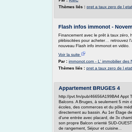
Par :
RMC
Thèmes liés :
pret a taux zero de l eta
Flash infos immonot - Nove
Financement avec le prêt à taux zéro, ha
plébiscitées pour acheter… retrouvez l'a
nouveau Flash info immonot en vidéo.
Voir la suite
Par :
immonot.com - L' immobilier des 
Thèmes liés :
pret a taux zero de l etat
Appartement BRUGES 4
http://pvt.fm/pub/46656A199BA4 Appt 
Balcons. A Bruges, à seulement 5 min 
écoles, des commerces et du pôle méd
directement au bassin. Au 1er Étage d
d'une entrée avec placard, de 3x cham
son propre Balcon orienté SUD-OUEST, 
de rangement, Séjour et cuisine...