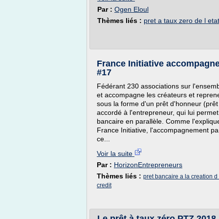
Par :
Ogen Eloul
Thèmes liés :
pret a taux zero de l eta
France Initiative accompagne
#17
Fédérant 230 associations sur l'ensemble
et accompagne les créateurs et reprene
sous la forme d'un prêt d'honneur (prêt
accordé à l'entrepreneur, qui lui permet
bancaire en parallèle. Comme l'expliq
France Initiative, l'accompagnement par 
ce...
Voir la suite
Par :
HorizonEntrepreneurs
Thèmes liés :
pret bancaire a la creation d
credit
Le prêt à taux zéro PTZ 2018 :