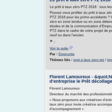
Le prêt à taux zéro PTZ 2018 : tous les 
Pouvez-vous profiter du prêt à taux zér
PTZ 2018 pour les primo-accédants ? Q
zéro en zone tendue ou en zone détend
études et de la communication d’Empru
PTZ dans le cadre de votre projet de pr
neuf ou dans l'ancien.
➤...
Voir la suite
Par :
Empruntis
Thèmes liés :
pret a taux zero ptz
/
imm
Florent Lamoureux - &quot;N
d’entreprise le Prêt décollag
Florent Lamoureux
Directeur du marché des professionnel
« Nous proposons aux créatrices d’entre
taux zéro pour toute créatrice accomp
d’accompagnement ».